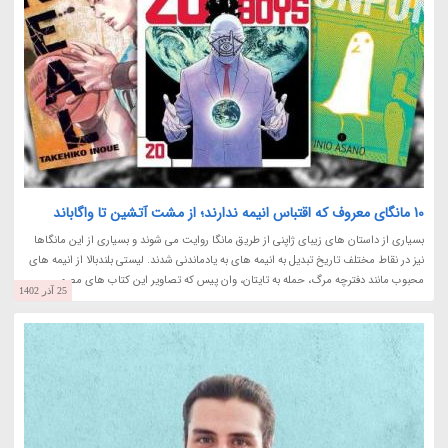
10 مانگای معروف که اقتباس انیمه ندارند؛ از مشت آتشین تا واگاباند
بسیاری از داستان های زیبای ژاپنی از طریق مانگا روایت می شوند و بسیاری از این مانگاها
نیز در نقاط مختلف تاریخ تبدیل به انیمه های به یادماندنی شدند. لیستی بلندبالا از انیمه های
محبوب مانند دفترچه مرگ، حمله به تایتان، وان پیس که تصاویر این کتاب های مصور...
25 آذر 1402