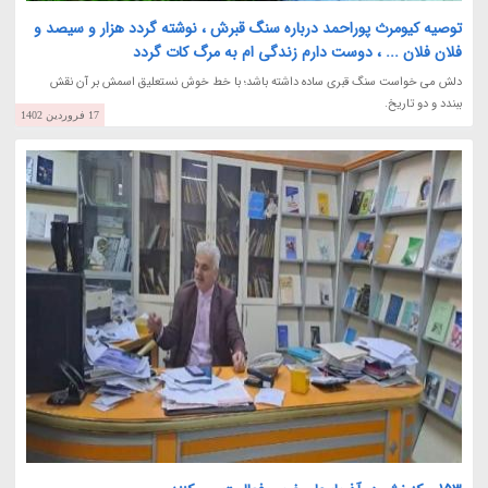
توصیه کیومرث پوراحمد درباره سنگ قبرش ، نوشته گردد هزار و سیصد و
فلان فلان ... ، دوست دارم زندگی ام به مرگ کات گردد
دلش می خواست سنگ قبری ساده داشته باشد؛ با خط خوش نستعلیق اسمش بر آن نقش
ببندد و دو تاریخ.
17 فروردین 1402