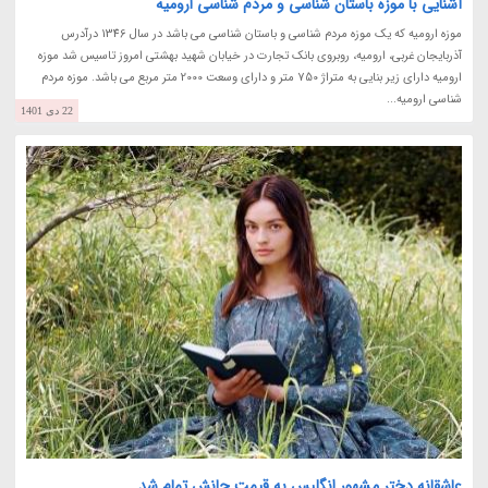
آشنایی با موزه باستان شناسی و مردم شناسی ارومیه
موزه ارومیه که یک موزه مردم شناسی و باستان شناسی می باشد در سال 1346 درآدرس
آذربایجان غربی، ارومیه، روبروی بانک تجارت در خیابان شهید بهشتی امروز تاسیس شد موزه
ارومیه دارای زیر بنایی به متراژ 750 متر و دارای وسعت 2000 متر مربع می باشد. موزه مردم
شناسی ارومیه...
22 دی 1401
عاشقانه دختر مشهور انگلیس به قیمت جانش تمام شد