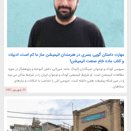
مهارت داستان گویی بصری در هنرمندان انیمیشن ساز ما کم است، ادبیات
و کتاب ماده خامِ صنعت انیمیشن!
سرویس کودک و نوجوان خبرنگاران (ایبنا)، حامد میرزائی، دانش آموخته و پژوهشگر در حوزه
مطالعات انیمیشن است. او شرایط انیمیشن کودک و نوجوان ایران را در شرایط ساکن می بیند
و در عین اینکه پیشرفت هایی داشته است، خروجی اش را متناسب با امکانات و نیازهای
مخاطبان...
23 شهریور 1402