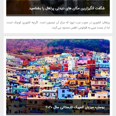
شگفت انگیزترین مکان های دیدنی پرتغال را بشناسید
پرتغال، کشوری در جنوب غرب اروپا که مرکز آن لیسبون است. اگرچه کشوری کوچک است،
اما از سمت غربی به اقیانوس اطلس محدود می گردد.
بوسان؛ میزبان المپیک تابستانی سال 2020