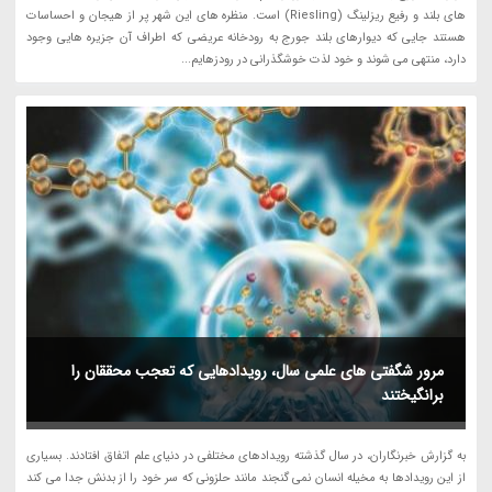
های بلند و رفیع ریزلینگ (Riesling) است. منظره های این شهر پر از هیجان و احساسات
هستند جایی که دیوارهای بلند جورج به رودخانه عریضی که اطراف آن جزیره هایی وجود
دارد، منتهی می شوند و خود لذت خوشگذرانی در رودزهایم...
مرور شگفتی های علمی سال، رویدادهایی که تعجب محققان را
برانگیختند
به گزارش خبرنگاران، در سال گذشته رویدادهای مختلفی در دنیای علم اتفاق افتادند. بسیاری
از این رویدادها به مخیله انسان نمی گنجند مانند حلزونی که سر خود را از بدنش جدا می کند