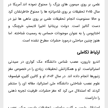
علمی بر روی میمون های بزرگ را ممنوع نموده اند.آمریکا در
سال 2015 تحقیقات بر روی شامپانزه ها را ممنوع خاطرنشان کرد
و حالا ممنوعیت انجام تحقیقات علمی بر روی ماهی ها نیز در
دست آنالیز است. دولت بریتانیا اخیرا لابستر، خرچنگ و
اختاپوس را به عنوان موجودات حساس به رسمیت شناخته. اما
هنوز چنین مباحثی درمورد حشرات مطرح نشده است.
ارتباط تکاملی
اندرو باررون، عصب شناس دانشگاه مک کواری در سیدنی
استرالیاست. او و همکارانش تحقیقات زیادی را در خصوص مغز
زنبورها انجام داده اند. در سال 2016، او و کالین کلین، فیلسوف
علوم عصب شناختی دانشگاه ملی استرالیا، مقاله ای را منتشر
کردند که استدلال می کرد که مغز حشرات، ظرفیت تجربه ذهنی
را داراست.
استدلال بارون و کلین براساس تحقیقات بایرون مرکر، عصب