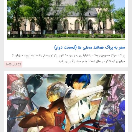
سفر به پراگ همانند محلی ها (قسمت دوم)
پراگ، مرکز جمهوری چک، با قرارگیری در بین 10 شهر برتر توریستی اتحادیه اروپا، میزبان 6
میلیون گردشگر در سال است. همراه خبرنگاران باشید.
22 آبان 1403