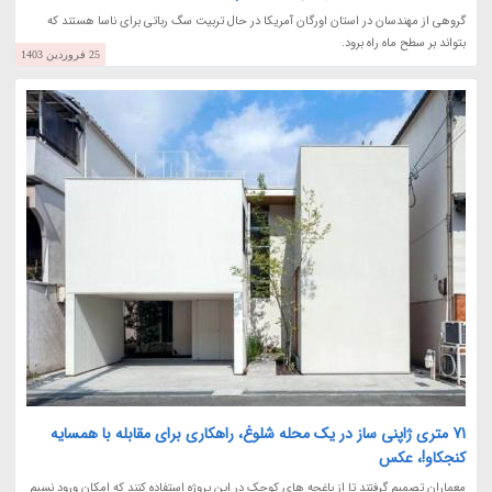
گروهی از مهندسان در استان اورگان آمریکا در حال تربیت سگ رباتی برای ناسا هستند که
بتواند بر سطح ماه راه برود.
25 فروردین 1403
71 متری ژاپنی ساز در یک محله شلوغ، راهکاری برای مقابله با همسایه
کنجکاو!، عکس
معماران تصمیم گرفتند تا از باغچه های کوچک در این پروژه استفاده کنند که امکان ورود نسیم