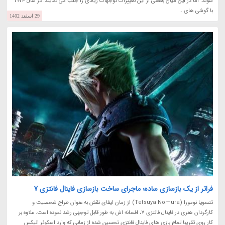
شوند. اما در این میان بعضی از این تغییرات توجهات زیادی را جلب می نمایند. در سال 2024
با گوشی های...
29 اسفند 1402
فراتر از یک بازسازی ساده؛ ماجرای ساخت بازسازی فاینال فانتزی 7
تتسویا نومورا (Tetsuya Nomura) از زمان ایفای نقش به عنوان طراح شخصیت و
کارگردان هنری در فاینال فانتزی 7، افسانه اش به طور قابل توجهی رشد نموده است. علاوه بر
کار روی تقریبا تمام بازی های فاینال فانتزی تحسین شده از زمانی که وارد اسکوئر انیکس