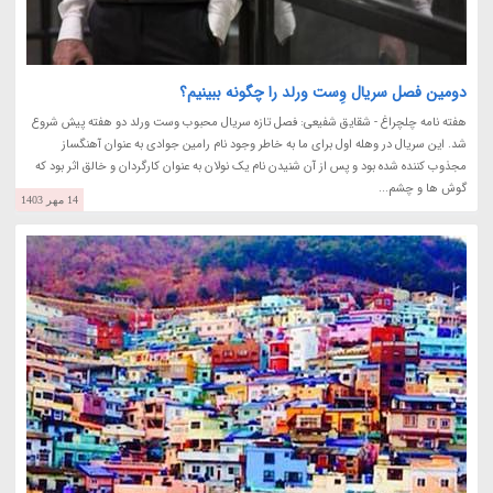
دومین فصل سریال وِست ورلد را چگونه ببینیم؟
هفته نامه چلچراغ - شقایق شفیعی: فصل تازه سریال محبوب وست ورلد دو هفته پیش شروع
شد. این سریال در وهله اول برای ما به خاطر وجود نام رامین جوادی به عنوان آهنگساز
مجذوب کننده شده بود و پس از آن شنیدن نام یک نولان به عنوان کارگردان و خالق اثر بود که
گوش ها و چشم...
14 مهر 1403