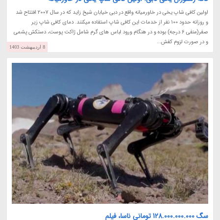
اولین کافی شاپ یخی در خاورمیانه واقع در دبی خیابان شیخ زاید که در سال 2007 افتتاح شد
و روزانه حدود 100 نفر از خدمات این کافی شاپ استفاده میکنند. دمای کافی شاپ زیر
صفر(منفی 6 درجه) بوده و در هنگام ورود لباس های گرم شامل ژاکت پوست، دستکش پشمی
و در صورت لزوم کفش...
8 اردیبهشت 1403
سگ 128.000.000.000 تومانی ناسا، فیلم