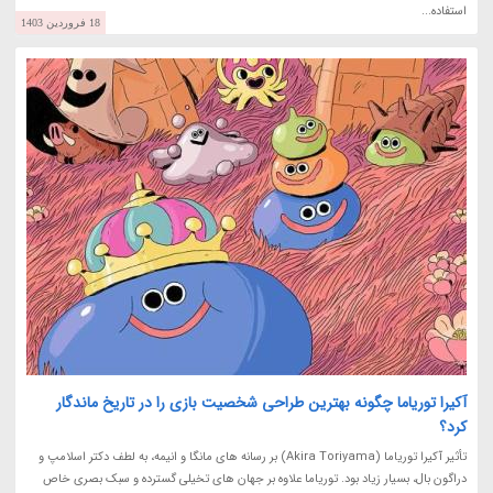
استفاده...
18 فروردین 1403
آکیرا توریاما چگونه بهترین طراحی شخصیت بازی را در تاریخ ماندگار
کرد؟
تأثیر آکیرا توریاما (Akira Toriyama) بر رسانه های مانگا و انیمه، به لطف دکتر اسلامپ و
دراگون بال، بسیار زیاد بود. توریاما علاوه بر جهان های تخیلی گسترده و سبک بصری خاص