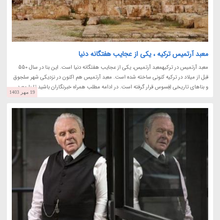
معبد آرتمیس ترکیه ، یکی از عجایب هفتگانه دنیا
معبد آرتمیس در ترکیهمعبد آرتمیس، یکی از عجایب هفتگانه دنیا است. این بنا در سال 550
قبل از میلاد در ترکیه کنونی ساخته شده است. معبد آرتمیس هم اکنون در نزدیکی شهر سلجوق
و بناهای تاریخی اِفِسوس قرار گرفته است. در ادامه مطلب همراه خبرنگاران باشید تا با معبد...
19 مهر 1403