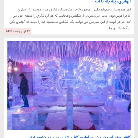
آبهانری، پله پله تا آب
تور هندوستان، همواره یکی از محبوب ترین مقاصد گردشگری میان دوستداران سفر و
ماجراجویی بوده است. سرزمینی پر از شگفتی و عجایب که هر گردشگری را شیفته خود می
کند. در هر گوشه از این سرزمین می توانید یک شگفتی منحصربه فرد را ببینید که آبهانری یکی
از آنهاست. اینجا...
12 اردیبهشت 1403
کافه رستوران یخی دبی؛ اولین کافی شاپ یخی در خاورمیانه