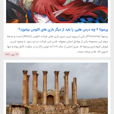
پرسونا 6 چه درس هایی را باید از دیگر بازی های اتلوس بیاموزد؟
پرسونا (Persona) یکی از پیروز ترین سری بازی های شرکت اتلوس (Atlus) است و نسخه
سوم این مجموعه یکی از عوامل اصلی معروف شدن این شرکت در غرب بود. با وجود این و
فروش انبوه بازی پرسونا 5، سری اصلی از سال 2017 به نوعی راکد و در سکوت کامل بوده و تنها
اسپین آف ها و عرضه مجدد...
23 مهر 1403