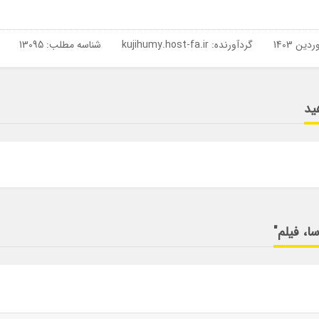
گردآورنده:
kujihumy.host-fa.ir
شناسه مطلب: 13095