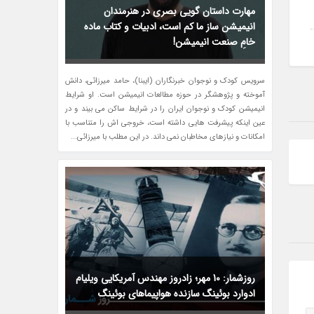
مهارت داستان گویی بصری در هنرمندان
انیمیشن ساز ما کم است، ادبیات و کتاب ماده
خامِ صنعت انیمیشن!
سرویس کودک و نوجوان خبرنگاران (ایبنا)، حامد میرزائی، دانش
آموخته و پژوهشگر در حوزه مطالعات انیمیشن است. او شرایط
انیمیشن کودک و نوجوان ایران را در شرایط ساکن می بیند و در
عین اینکه پیشرفت هایی داشته است، خروجی اش را متناسب با
امکانات و نیازهای مخاطبان نمی داند. در این مطلب با میرزائی...
روزشمار: 10 مهر؛ زادروز مهندس آمریکایی ویلیام
ادوارد بوئینگ سازنده هواپیماهای بوئینگ