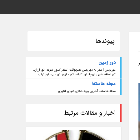
پیوندها
دور زمین
دور زمین | سفر به دور زمین هیچوقت اینقدر آسون نبوده! تور ارزان،
تور لحظه آخری، اروپا، تور تایلند، تور مالزی، تور دبی، تور ترکیه
مجله هاستفا
مجله هاستفا، آخرین رویدادهای دنیای فناوری
اخبار و مقالات مرتبط