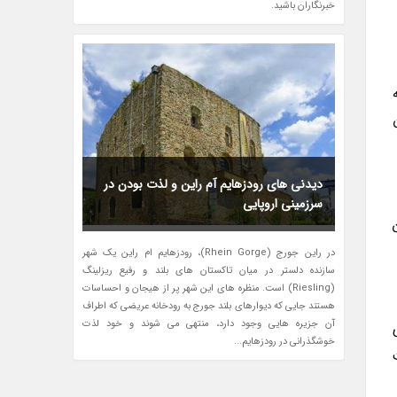
خبرنگاران باشید.
دیدنی های رودزهایم آم راین و لذت بودن در
سرزمینی اروپایی
در راین جورج (Rhein Gorge)، رودزهایم ام راین یک شهر
سازنده دلستر در میان تاکستان های بلند و رفیع ریزلینگ
(Riesling) است. منظره های این شهر پر از هیجان و احساسات
هستند جایی که دیوارهای بلند جورج به رودخانه عریضی که اطراف
آن جزیره هایی وجود دارد، منتهی می شوند و خود لذت
خوشگذرانی در رودزهایم...