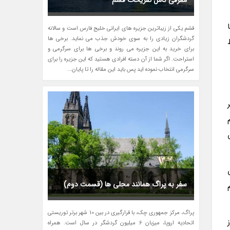
معرفی کامل تفریحات قشم
قشم یکی از زیباترین جزیره های ایرانی خلیج فارس است و سالانه
گردشگران زیادی را به سوی خودش جذب می نماید. برخی ها
برای خرید به این جزیره می روند و برخی ها برای سرگرمی و
استراحت. اگر شما از آن دسته افرادی هستید که این جزیره را برای
سرگرمی انتخاب نموده اید پس باید این مقاله را تا پایان...
سفر به پراگ همانند محلی ها (قسمت دوم)
پراگ، مرکز جمهوری چک، با قرارگیری در بین 10 شهر برتر توریستی
اتحادیه اروپا، میزبان 6 میلیون گردشگر در سال است. همراه