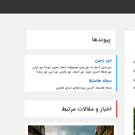
پیوندها
دور زمین
دور زمین | سفر به دور زمین هیچوقت اینقدر آسون نبوده! تور ارزان،
تور لحظه آخری، اروپا، تور تایلند، تور مالزی، تور دبی، تور ترکیه
مجله هاستفا
مجله هاستفا، آخرین رویدادهای دنیای فناوری
اخبار و مقالات مرتبط