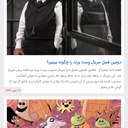
دومین فصل سریال وِست ورلد را چگونه ببینیم؟
هفته نامه چلچراغ - شقایق شفیعی: فصل تازه سریال محبوب وست ورلد دو هفته پیش شروع
شد. این سریال در وهله اول برای ما به خاطر وجود نام رامین جوادی به عنوان آهنگساز
مجذوب کننده شده بود و پس از آن شنیدن نام یک نولان به عنوان کارگردان و خالق اثر بود که
گوش ها و چشم...
14 مهر 1403