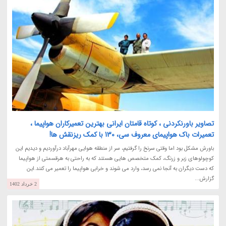
تصاویر باورنکردنی ، کوتاه قامتان ایرانی بهترین تعمیرکاران هواپیما ،
تعمیرات باک هواپیمای معروف سی، 130 با کمک ریزنقش ها!
باورش مشکل بود اما وقتی سرنخ را گرفتیم، سر از منطقه هوایی مهرآباد درآوردیم و دیدیم این
کوچولوهای زبر و زرنگ، کمک متخصص هایی هستند که به راحتی به هرقسمتی از هواپیما
که دست دیگران به آنجا نمی رسد، وارد می شوند و خرابی هواپیما را تعمیر می کنند.این
گزارش...
2 خرداد 1402