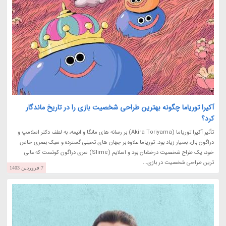
آکیرا توریاما چگونه بهترین طراحی شخصیت بازی را در تاریخ ماندگار
کرد؟
تأثیر آکیرا توریاما (Akira Toriyama) بر رسانه های مانگا و انیمه، به لطف دکتر اسلامپ و
دراگون بال، بسیار زیاد بود. توریاما علاوه بر جهان های تخیلی گسترده و سبک بصری خاص
خود، یک طراح شخصیت درخشان بود و اسلایم (Slime) سری دراگون کوئست که عالی
ترین طراحی شخصیت در بازی...
7 فروردین 1403