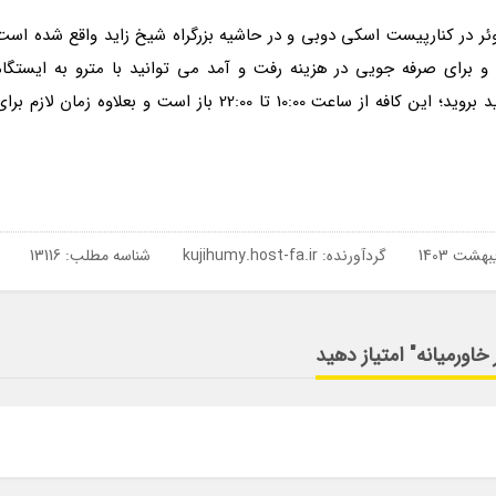
ر در کنارپیست اسکی دوبی و در حاشیه بزرگراه شیخ زاید واقع شده است
ی و برای صرفه جویی در هزینه رفت و آمد می توانید با مترو به ایستگاه
NoorBank بروید و ادامه مسیر را با تاکسی تا مرکز خرید بروید؛ این کافه از ساعت 10:00 تا 22:00 باز است و بعلاوه زمان لازم بر
گردآورنده:
kujihumy.host-fa.ir
شناسه مطلب: 13116
اورمیانه" امتیاز دهید