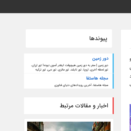
پیوندها
دور زمین
ح شد و
دور زمین | سفر به دور زمین هیچوقت اینقدر آسون نبوده! تور ارزان،
اس
تور لحظه آخری، اروپا، تور تایلند، تور مالزی، تور دبی، تور ترکیه
مجله هاستفا
جهت
مجله هاستفا، آخرین رویدادهای دنیای فناوری
اخبار و مقالات مرتبط