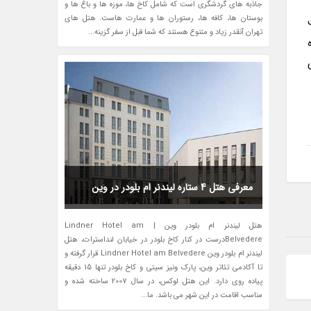
جاذبه های گردشگری است که شامل کاخ ها، موزه ها و باغ ها و
بوستان ها، کافه ها، رستوران ها و عمارت هاست. هتل های
تهران آنقدر زیاد و متنوع هستند که شما قبل از سفر گزینه...
ای
معرفی هتل 4 ستاره لیندنر ام بلودر در وین
هتل لیندنر ام بلودر وین | Lindner Hotel am
Belvedereدرست در کنار کاخ بلودر در خیابان لنداسترات، هتل
لیندنر ام بلودر وین Lindner Hotel am Belvedere قرار گرفته و
تا آکادمی تئاتر وین، پارک ونیز سیتی و کاخ بلودر تنها 15 دقیقه
پیاده روی دارد. این هتل لوکس، در سال 2007 ساخته شده و
مناسب اقامت در این شهر می باشد. ما...