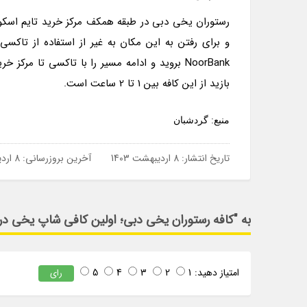
رستوران یخی دبی در طبقه همکف مرکز خرید تایم اسکوئ
و برای رفتن به این مکان به غیر از استفاده از تاکس
بازید از این کافه بین 1 تا 2 ساعت است.
منبع: گردشبان
تاریخ انتشار:
8 اردیبهشت 1403
آخرین بروزرسانی:
8 اردیبهشت 1403
به "کافه رستوران یخی دبی؛ اولین کافی شاپ یخی در خ
امتیاز دهید:
1
2
3
4
5
رای