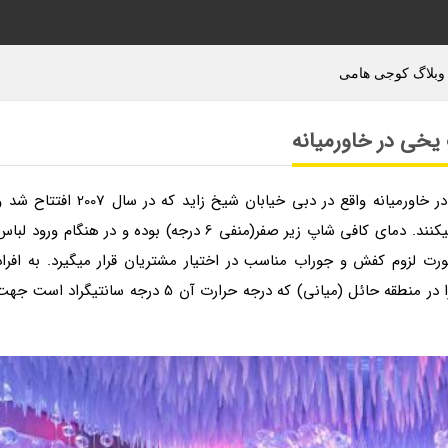
 وبلاگ کوجی هامی
یخی در خاورمیانه
به گزارش وبلاگ کوجی هامی، اولین کافی شاپ یخی در خاورمیانه واقع در دبی خیابان شیخ زاید که در سال 2007 افتتا
روزانه حدود 100 نفر از خدمات این کافی شاپ استفاده میکنند. دمای کافی شاپ زیر صفر(منفی 6 درجه) بوده و در هنگام ورود لب
زوم کفش و جوراب مناسب در اختیار مشتریان قرار میگیرد. به افراد
پیشنهاد می گردد پیش از ورود به سالن اصلی دقایقی را در منطقه حائل (میانی) که درجه حرارت آن 5 درجه سانتیگراد است 