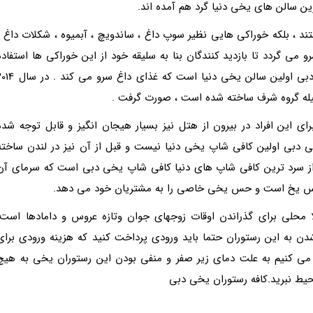
ین سالن های یخی دنیا گرد هم آمده اند.
ند ، بلکه خوراکی هایی نظیر سوپ داغ ، ساندویچ ، آبمیوه ، شکلات داغ ،
 می گردد تا بازدید کنندگان بنا به سلیقه خود از این خوراکی ها استفاده
کنند و لذت ببرند . جالب است بدانید که کافه سرمای دبی اولین سالن یخی دنیا است که غذای داغ سرو 
یله گروه شرف ساخته شده است ، صورت گرفت .
 این افراد در بیرون از هتل نیز بسیار هیجان انگیز و قابل توجه شده
ی دبی اولین کافی شاپ یخی دنیا نیست و قبل از آن نیز در لندن ساخته
 از سرد ترین کافی شاپ های دنیا کافی شاپ یخی دبی است که سرمای آن
 جنس یخ است و حس یخی خاصی را به مشتریان خود می دهد.
 محلی برای گذراندن اوقات زوجهای جوان وتازه عروس و دامادها است.
نفر است و برای وارد شدن به این رستوران حتما باید ورودی پرداخت کنید که هزینه ورودی برای
 می کنیم به علت دمای زیر صفر و منفی بودن این رستوران یخی به هیچ
محیط نبرید.کافه رستوران یخی دبی