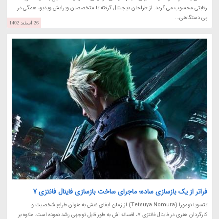
رقابتی محسوب می گردد. از طراحان دیجیتال گرفته تا متخصصان ویرایش ویدیو، همگی در
پی دستگاهی...
26 اسفند 1402
فراتر از یک بازسازی ساده؛ ماجرای ساخت بازسازی فاینال فانتزی 7
تتسویا نومورا (Tetsuya Nomura) از زمان ایفای نقش به عنوان طراح شخصیت و
کارگردان هنری در فاینال فانتزی 7، افسانه اش به طور قابل توجهی رشد نموده است. علاوه بر