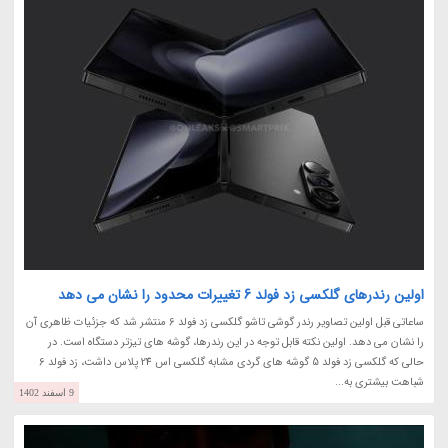
اولین رندرهای گلکسی زد فولد 6 تغییرات محدود را نشان می دهد
ساعاتی قبل اولین تصاویر رندر گوشی تاشو گلکسی زد فولد 6 منتشر شد که جزئیات ظاهری آن
را نشان می دهد. اولین نکته قابل توجه در این رندرها، گوشه های تیزتر دستگاه است. در
حالی که گلکسی زد فولد 5 گوشه های گردی مشابه گلکسی اس 24 پلاس داشت، زد فولد 6
شباهت بیشتری به...
9 اسفند 1402