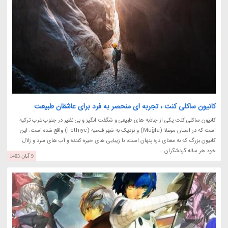
کانیون ساکلی کنت ، تجربه ای منحصر به فرد برای عاشقان طبیعت
کانیون ساکلی کنت یکی از جاذبه های طبیعی و شگفت انگیز و بی نظیر در جنوب غرب ترکیه
است که در استان موغلا (Muğla) و نزدیک به شهر فتحیه (Fethiye) واقع شده است. این
کانیون بزرگ که به معنای دره پنهان است، با زیبایی های خیره کننده و آب های سرد و زلال
خود هر ساله گردشگران...
9 آبان 1403