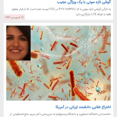
گوشی تازه سونی با یک ویژگی عجیب
به تازگی گوشی تازه سونی با کد PY7-75946U در FCC لیست شده است که از قرار معلوم
فقط با شبکه LTE سازگاری دارد.
11 فروردین 1403
اختراع طلایی دانشمند ایرانی در آمریکا
دانشمندان دانشگاه استنفورد و دانشگاه پنسیلوانیا به سرپرستی دکتر مریم حاج فتحعلیان، از