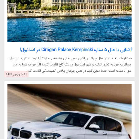
آشنایی با هتل 5 ستاره Ciragan Palace Kempinski در استانبول!
به نظر شما اقامت در هتل چراغان پالاس کمپینسکی چه حسی دارد؟ آیا دوست دارید در طول
مسافرت خود به کشور ترکیه و شهر استانبول در یک کاخ اقامت کنید؟ اگر جواب شما به این
سوال مثبت است حتما سعی کنید در هتل چراغان پالاس کمپینسکی اقامت کنید.
11 شهریور 1401