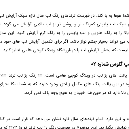
ما غوغا به پا کند. در فهرست ترندهای رنگ لب سال تازه سبک آرایش لب
 سبک لب پایینی کمرنگ تر و روشن تر از لب بالایی آرایش می گردد تا
لا را به رنگ هلویی و لب پایینی را به رنگ کرم ٰآرایش کنید. این مدل
می تواند بسیار چشم نواز باشد. اگر برای تکمیل آرایش لب های خود در
نیست که بخش آرایش لب را در فروشگاه وبلاگ کوجی هامی آنالیز کنید.
پ گلوس شماره 02
این پالت رژ لب محصول ترکیه و یکی از محبوب ترین پالت های رژ لب در وبلاگ کوجی هامی است. 24 رن
ه در این پالت رنگ های مکمل زیادی وجود دارند که به شما امکا اجرای
بالا دارد که در حین غذا خوردن به هیچ وجه پاک نمی گردد.
 فرق دارد. تمام ترندهای سال تازه نشان می دهد که قرار است در کنار
هماهنگی با طبیعت، هیجانات درونی خود را با قدرت به نمایش بگذارید. این موضوع در فهرست رنگ رژ لب ترند نو