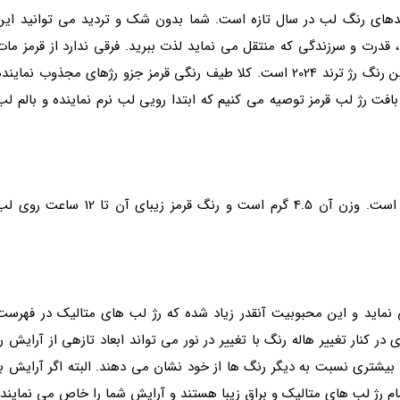
ندهای رنگ لب در سال تازه است. شما بدون شک و تردید می توانید این
 قدرت و سرزندگی که منتقل می نماید لذت ببرید. فرقی ندارد از قرمز مات
استفاده می کنید یا قرمز درخشان، این رنگ محبوب ترین رنگ رژ ترند 2024 است. کلا طیف رنگی قرمز جزو رژهای مجذوب نمایند
افت رژ لب قرمز توصیه می کنیم که ابتدا رویی لب نرم نماینده و بالم لب
این رژ لب ایرانی در دسته رژ لب های مات واقع شده است. وزن آن 4.5 گرم است و رنگ قرمز زیبای آن تا 12 ساعت ر
نماید و این محبوبیت آنقدر زیاد شده که رژ لب های متالیک در فهرست
ر کنار تغییر هاله رنگ با تغییر در نور می تواند ابعاد تازهی از آرایش را
بیشتری نسبت به دیگر رنگ ها از خود نشان می دهند. البته اگر آرایش با
 رژ لب های متالیک و براق زیبا هستند و آرایش شما را خاص می نمایند.