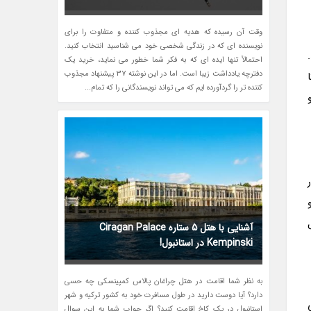
وقت آن رسیده که هدیه ای مجذوب کننده و متفاوت را برای
نویسنده ای که در زندگی شخصی خود می شناسید انتخاب کنید.
احتمالاً تنها ایده ای که به فکر شما خطور می نماید، خرید یک
دفترچه یادداشت زیبا است. اما در این نوشته 37 پیشنهاد مجذوب
ا
کننده تر را گردآورده ایم که می تواند نویسندگانی را که تمام...
آشنایی با هتل 5 ستاره Ciragan Palace
Kempinski در استانبول!
به نظر شما اقامت در هتل چراغان پالاس کمپینسکی چه حسی
دارد؟ آیا دوست دارید در طول مسافرت خود به کشور ترکیه و شهر
استانبول در یک کاخ اقامت کنید؟ اگر جواب شما به این سوال