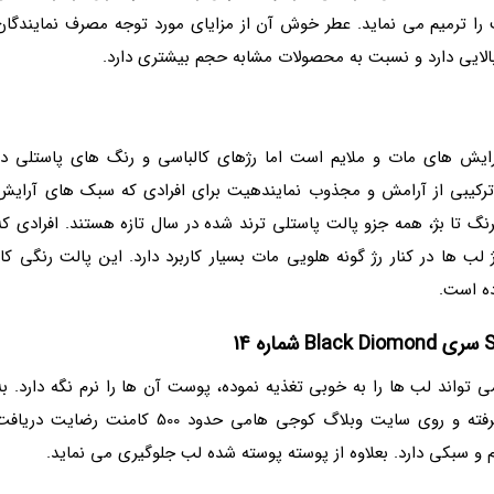
ا ترمیم می نماید. عطر خوش آن از مزایای مورد توجه مصرف نمایندگان
لایی دارد و نسبت به محصولات مشابه حجم بیشتری دارد.
یش های مات و ملایم است اما رژهای کالباسی و رنگ های پاستلی در
کیبی از آرامش و مجذوب نمایندهیت برای افرادی که سبک های آرایش
گ تا بژ، همه جزو پالت پاستلی ترند شده در سال تازه هستند. افرادی که
لب ها در کنار رژ گونه هلویی مات بسیار کاربرد دارد. این پالت رنگی کار
ده است.
 ویتامینه حاوی ویتامین B است که می تواند لب ها را به خوبی تغذیه نموده، پوست آن ها را نرم نگه دارد. ب
شکل عجیبی این محصول مورد توجه خریداران قرار گرفته و روی سایت وبلاگ کوجی هامی حدود 500 کامنت رضایت دری
م و سبکی دارد. بعلاوه از پوسته پوسته شده لب جلوگیری می نماید.