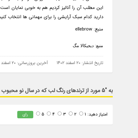
این مطلب آن را آنالیز کردیم هم به خوبی نمایان است
دارید کدام سبک آرایشی را برای مهمانی ها انتخاب کنید
منبع: ellebrow
منبع: دیجیکالا مگ
تاریخ انتشار:
20 اسفند 1402
آخرین بروزرسانی:
20 اسفند 1402
به "5 مورد از ترندهای رنگ لب که در سال نو محبوب هستند" امتیاز دهید
امتیاز دهید:
1
2
3
4
5
رای