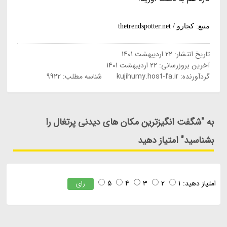
منبع: کجارو / thetrendspotter.net
تاریخ انتشار:
22 اردیبهشت 1401
آخرین بروزرسانی:
22 اردیبهشت 1401
گردآورنده:
kujihumy.host-fa.ir
شناسه مطلب: 9922
به "شگفت انگیزترین مکان های دیدنی پرتغال را
بشناسید" امتیاز دهید
امتیاز دهید:
1
2
3
4
5
رای