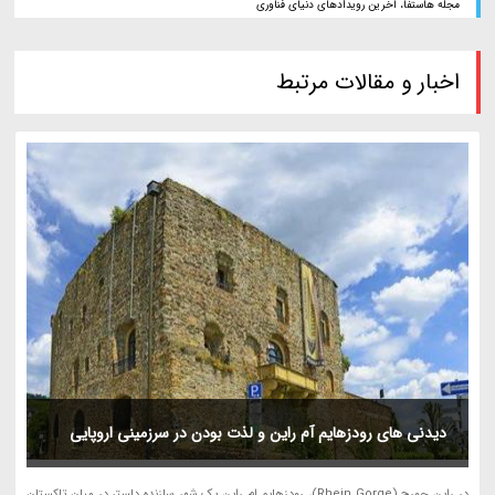
مجله هاستفا، آخرین رویدادهای دنیای فناوری
اخبار و مقالات مرتبط
دیدنی های رودزهایم آم راین و لذت بودن در سرزمینی اروپایی
در راین جورج (Rhein Gorge)، رودزهایم ام راین یک شهر سازنده دلستر در میان تاکستان