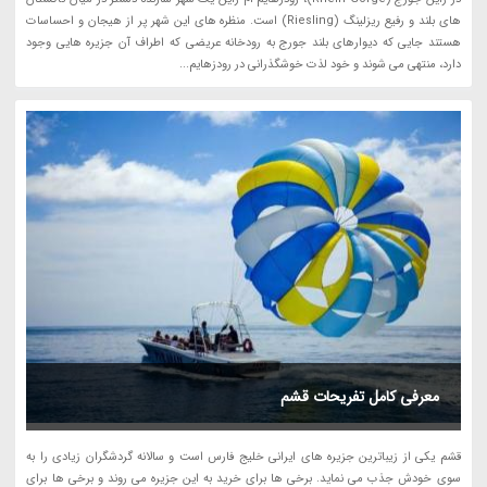
های بلند و رفیع ریزلینگ (Riesling) است. منظره های این شهر پر از هیجان و احساسات
هستند جایی که دیوارهای بلند جورج به رودخانه عریضی که اطراف آن جزیره هایی وجود
دارد، منتهی می شوند و خود لذت خوشگذرانی در رودزهایم...
معرفی کامل تفریحات قشم
قشم یکی از زیباترین جزیره های ایرانی خلیج فارس است و سالانه گردشگران زیادی را به
سوی خودش جذب می نماید. برخی ها برای خرید به این جزیره می روند و برخی ها برای