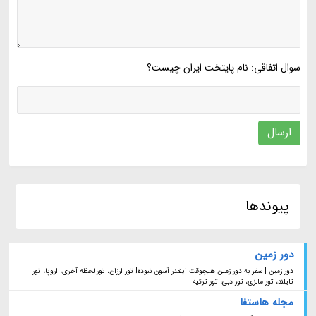
سوال اتفاقی: نام پایتخت ایران چیست؟
ارسال
پیوندها
دور زمین
دور زمین | سفر به دور زمین هیچوقت اینقدر آسون نبوده! تور ارزان، تور لحظه آخری، اروپا، تور
تایلند، تور مالزی، تور دبی، تور ترکیه
مجله هاستفا