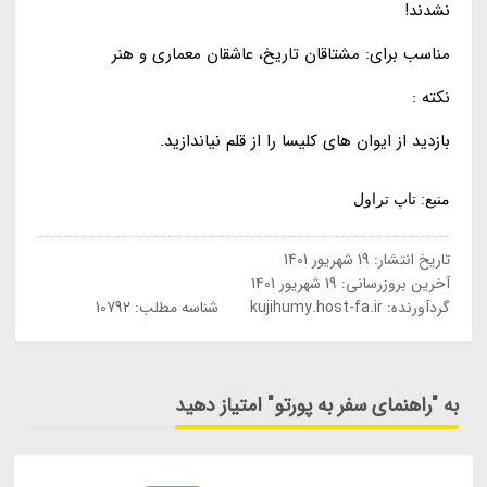
نشدند!
مناسب برای: مشتاقان تاریخ، عاشقان معماری و هنر
نکته :
بازدید از ایوان های کلیسا را از قلم نیاندازید.
منبع: تاپ تراول
تاریخ انتشار:
19 شهریور 1401
آخرین بروزرسانی:
19 شهریور 1401
گردآورنده:
kujihumy.host-fa.ir
شناسه مطلب: 10792
به "راهنمای سفر به پورتو" امتیاز دهید