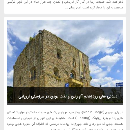
نخواهید شد. طبیعت زیبا در کنار آثار تاریخی و تمدن چند هزار ساله در این شهر، ترکیبی
منحصر به فرد را ایجاد کرده است. این زیبایی...
دیدنی های رودزهایم آم راین و لذت بودن در سرزمینی اروپایی
در راین جورج (Rhein Gorge)، رودزهایم ام راین یک شهر سازنده دلستر در میان تاکستان
های بلند و رفیع ریزلینگ (Riesling) است. منظره های این شهر پر از هیجان و احساسات
هستند جایی که دیوارهای بلند جورج به رودخانه عریضی که اطراف آن جزیره هایی وجود
دارد، منتهی می شوند و خود لذت خوشگذرانی در رودزهایم...