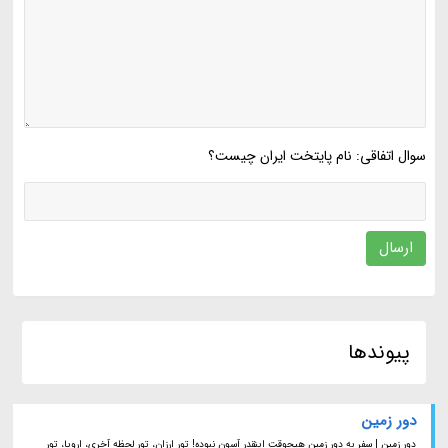
سوال اتفاقی: نام پایتخت ایران چیست؟
ارسال
پیوندها
دور زمین
دور زمین | سفر به دور زمین هیچوقت اینقدر آسون نبوده! تور ارزان، تور لحظه آخری، اروپا، تور