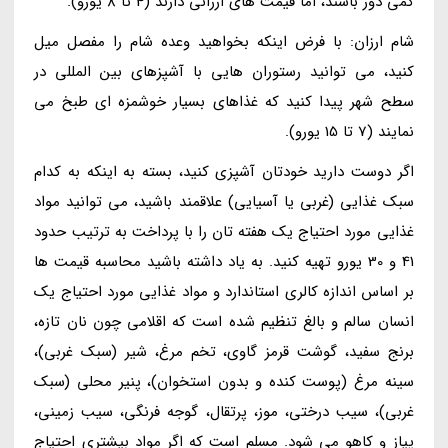
کمی دور باشند، اما قیمت های ارزانی دارند (4 تا 8 یورو).
شام ارزان: با فرض اینکه بخواهید وعده شام را مفصل میل
کنید، می توانید رستوران هایی با آشپزهای بین المللی در
سطح شهر پیدا کنید که غذاهای بسیار خوشمزه ای طبخ می
نمایند (7 تا 15 یورو).
اگر دوست دارید خودتان آشپزی کنید، بسته به اینکه به کدام
سبک غذایی (غربی یا آسیایی) علاقمند باشید، می توانید مواد
غذایی مورد احتیاج یک هفته تان را با پرداخت به ترتیب حدود
41 و 30 یورو تهیه کنید. به یاد داشته باشید محاسبه قیمت ها
بر اساس اندازه کالری استاندارد و مواد غذایی مورد احتیاج یک
انسان سالم و بالغ تنظیم شده است که اقلامی چون نان تازه،
برنج سفید، گوشت قرمز گاوی، تخم مرغ، شیر (سبک غربی)،
سینه مرغ (پوست کنده و بدون استخوان)، پنیر محلی (سبک
غربی)، سیب درختی، موز، پرتقال، گوجه فرنگی، سیب زمینی،
پیاز و کاهو می شود. مسلم است که اگر مواد بیشتری احتیاج