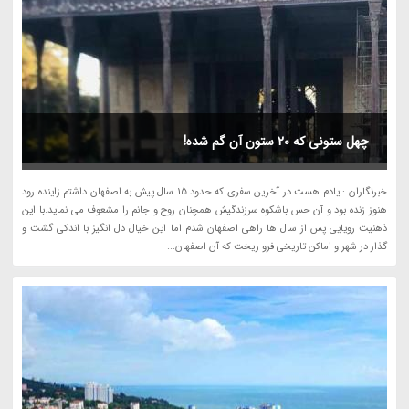
چهل ستونی که 20 ستون آن گم شده!
خبرنگاران : یادم هست در آخرین سفری که حدود 15 سال پیش به اصفهان داشتم زاینده رود
هنوز زنده بود و آن حس باشکوه سرزندگیش همچنان روح و جانم را مشعوف می نماید.با این
ذهنیت رویایی پس از سال ها راهی اصفهان شدم اما این خیال دل انگیز با اندکی گشت و
گذار در شهر و اماکن تاریخی فرو ریخت که آن اصفهان...