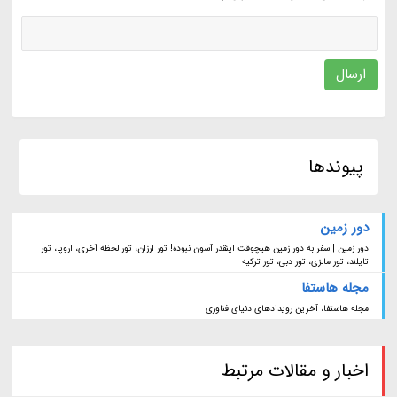
ارسال
پیوندها
دور زمین
دور زمین | سفر به دور زمین هیچوقت اینقدر آسون نبوده! تور ارزان، تور لحظه آخری، اروپا، تور
تایلند، تور مالزی، تور دبی، تور ترکیه
مجله هاستفا
مجله هاستفا، آخرین رویدادهای دنیای فناوری
اخبار و مقالات مرتبط