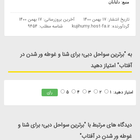
منبع: دلتابان
تاریخ انتشار:
17 بهمن 1400
آخرین بروزرسانی:
17 بهمن 1400
گردآورنده:
kujihumy.host-fa.ir
شناسه مطلب: 9454
به "برترین سواحل دبی؛ برای شنا و غوطه ور شدن در
آفتاب" امتیاز دهید
امتیاز دهید:
1
2
3
4
5
رای
دیدگاه های مرتبط با "برترین سواحل دبی؛ برای شنا و
غوطه ور شدن در آفتاب"