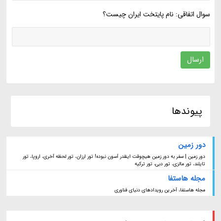
سوال اتفاقی: نام پایتخت ایران چیست؟
ارسال
پیوندها
دور زمین
دور زمین | سفر به دور زمین هیچوقت اینقدر آسون نبوده! تور ارزان، تور لحظه آخری، اروپا، تور
تایلند، تور مالزی، تور دبی، تور ترکیه
مجله هاستفا
مجله هاستفا، آخرین رویدادهای دنیای فناوری