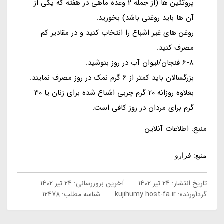
پروتئین ها (از جمله 2 وعده ماهی در هفته که یکی از
آن ها باید روغنی باشد) بخورید.
روغن های غیر اشباع را انتخاب کنید و در مقادیر کم
مصرف کنید.
6-8 فنجان/لیوان آب در روز بنوشید.
بزرگسالان باید کمتر از 6 گرم نمک در روز مصرف نمایند.
بعلاوه روزانه 20 گرم چربی اشباع شده برای زنان یا 30
گرم برای مردان در روز کافی است.
منبع: اطلاعات آنلاین
منبع: فرارو
تاریخ انتشار:
24 تیر 1402
آخرین بروزرسانی:
24 تیر 1402
گردآورنده:
kujihumy.host-fa.ir
شناسه مطلب: 12478