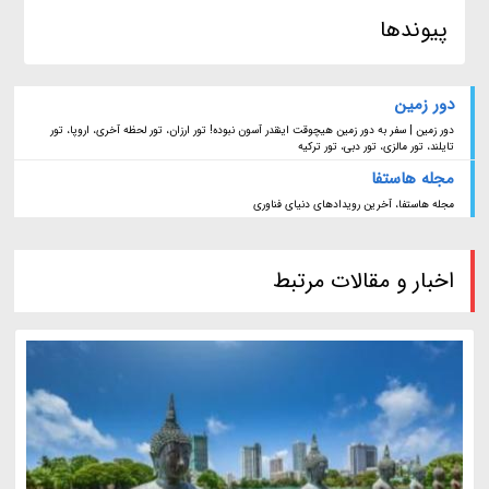
پیوندها
دور زمین
دور زمین | سفر به دور زمین هیچوقت اینقدر آسون نبوده! تور ارزان، تور لحظه آخری، اروپا، تور
تایلند، تور مالزی، تور دبی، تور ترکیه
مجله هاستفا
مجله هاستفا، آخرین رویدادهای دنیای فناوری
اخبار و مقالات مرتبط