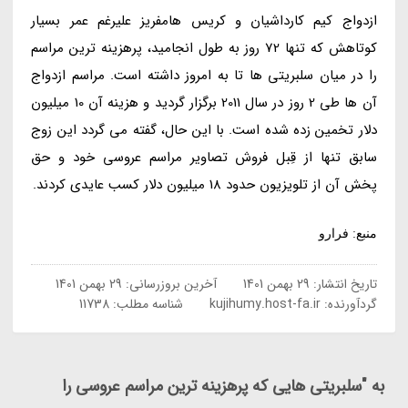
ازدواج کیم کارداشیان و کریس هامفریز علیرغم عمر بسیار
کوتاهش که تنها 72 روز به طول انجامید، پرهزینه ترین مراسم
را در میان سلبریتی ها تا به امروز داشته است. مراسم ازدواج
آن ها طی 2 روز در سال 2011 برگزار گردید و هزینه آن 10 میلیون
دلار تخمین زده شده است. با این حال، گفته می گردد این زوج
سابق تنها از قِبل فروش تصاویر مراسم عروسی خود و حق
پخش آن از تلویزیون حدود 18 میلیون دلار کسب عایدی کردند.
منبع: فرارو
تاریخ انتشار:
29 بهمن 1401
آخرین بروزرسانی:
29 بهمن 1401
گردآورنده:
kujihumy.host-fa.ir
شناسه مطلب: 11738
به "سلبریتی هایی که پرهزینه ترین مراسم عروسی را