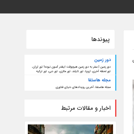
پیوندها
دور زمین
دور زمین | سفر به دور زمین هیچوقت اینقدر آسون نبوده! تور ارزان،
تور لحظه آخری، اروپا، تور تایلند، تور مالزی، تور دبی، تور ترکیه
مجله هاستفا
مجله هاستفا، آخرین رویدادهای دنیای فناوری
اخبار و مقالات مرتبط