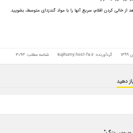
 از خالی کردن اقلام، سریع آنها را با مواد گندزدای متوسط، بشویید.
گردآورنده:
kujihumy.host-fa.ir
شناسه مطلب: 3093
از دهید
 ویروس بزرگ"