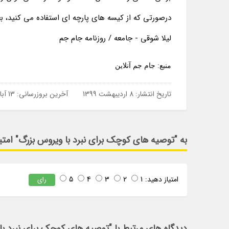
درصورتی که از کیسه های پارچه ای استفاده می کنید، بعد
لیلا شوقی - جامعه / روزنامه جام جم
منبع: جام جم آنلاین
تاریخ انتشار:
8 اردیبهشت 1399
آخرین بروزرسانی:
13 آبان 1399
به "توصیه های کوچک برای نبرد با ویروس بزرگ" امتی
امتیاز دهید:
1
2
3
4
5
رای
دیدگاه های مرتبط با "توصیه های کوچک برای نبرد با