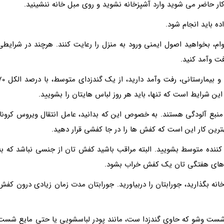
ار حاضر می شوید وارد آشپزخانه نشوید و روی مبل خانه ننشینید.
ه باید انجام شود.
ام، بخواهید اصول ایمنی ورود به منزل را رعایت کنند. هرچند در شرایطی
فت وآمد کنید.
درصورتی که جزو کادر درمان هستید یا به مراکز درمانی و بیمارستانی، رفت وآمد دارید، ا
ن شرایط است که تنها، باید هر روز لباس هایتان را بشویید.
منبع آلودگی هستند. به خصوص این که بدانید، عامل انتقال ویروس کرونا،
رین کار این است که کفش ها را در جا کفشی قرار دهید.
کننده متوسط بشویید. البته مراقب باشید کفش تان از جنسی نباشد که به
ای هفتگی تان یک کفش خراب بشود.
 خانه بگذارید، جورابتان را دربیاورید. جورابتان مدت زمان زیادی درون کفش
شست وشو که حاوی گندزدا ست، مانند پودر لباسشویی یا حتی مایع شست