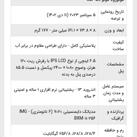
تاریخ رونمایی
5 سپتامبر 2023 (11 دی 1402)
و عرضه
ابعاد و وزن
8 × 73.8 × 161.1 میلی متر - 177 گرم
کیفیت
پلاستیکی کامل - دارای طراحی مقاوم در برابر آب
ساخت
6.5 اینچی از نوع IPS LCD با رفرش ریت 120
مشخصات
هرتز، وضوح 1080 × 2400 پیکسل و نسبت 85.5
پنل
درصدی پنل به بدنه
سیستم عامل
اندروید 13 - پشتیبانی نرم افزاری 1 ساله و امنیتی
و مدت زمان
3 ساله
پشتیبانی
پردازنده و
مدیاتک دایمنسیتی 7020 (6 نانومتری) - IMG
گرافیک
BXM-8-256
رم و حافظه
128/4، 128/8، 256/8 گیگابایت
داخلی