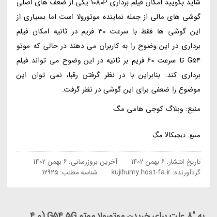
شاید بگویید امکان فیلم برداری 1080P یکی از ضعف های اصلی
گوشی های مالی از جمله نماینده موتورولا است اما بسیاری از
این گوشی ها فقط با سرعت 30 فریم در ثانیه امکان فیلم
برداری در این وضوح را به کاربران می دهند در حالی که موتو
G54 تا سرعت 60 فریم بر ثانیه در این وضوح می تواند فیلم
برداری کند. بنابراین با در نظر گرفتن رقبا، نمی توان این
موضوع را ضعفی برای این گوشی در نظر گرفت.
منبع: وبلاگ کوجی هامی مگ
منبع: دیجیکالا مگ
تاریخ انتشار:
6 بهمن 1402
آخرین بروزرسانی:
6 بهمن 1402
گردآورنده:
kujihumy.host-fa.ir
شناسه مطلب: 12925
به "8 علت برای خریدن موتورولا موتو G54 5G (و 4