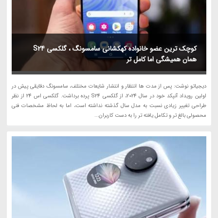
کوچک ترین عضو خانواده کهکشانی سامسونگ ، گلکسی S24
همان همیشگی اما کامل تر
دیجیاتو نوشت: پس از مدت ها انتظار و انتشار شایعات مختلف، سامسونگ دقایقی پیش در
اولین رویداد آنپکد خود در سال 2024، از گلکسی S24 پرده برداشت. گلکسی اس 24 از نظر
طراحی تغییر زیادی نسبت به مدل سال گذشته نداشته است، اما به لحاظ مشخصات فنی
محصولی بالغ تر و تکامل یافته تر را به دست کاربران...