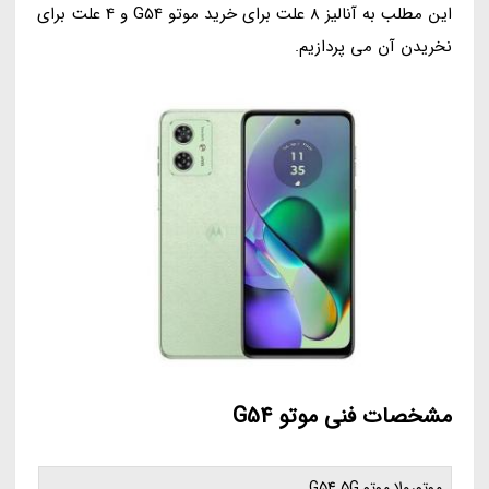
این مطلب به آنالیز 8 علت برای خرید موتو G54 و 4 علت برای
نخریدن آن می پردازیم.
مشخصات فنی موتو G54
موتورولا موتو G54 5G