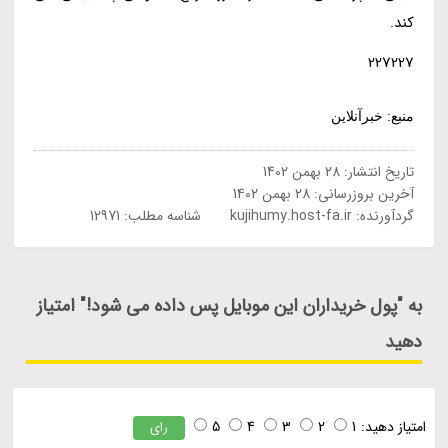
کند.
227227
منبع: خبرآنلاین
تاریخ انتشار:
28 بهمن 1402
آخرین بروزرسانی:
28 بهمن 1402
گردآورنده:
kujihumy.host-fa.ir
شناسه مطلب: 12971
به "پول خریداران این موبایل پس داده می شود!" امتیاز
دهید
امتیاز دهید:
1
2
3
4
5
رای