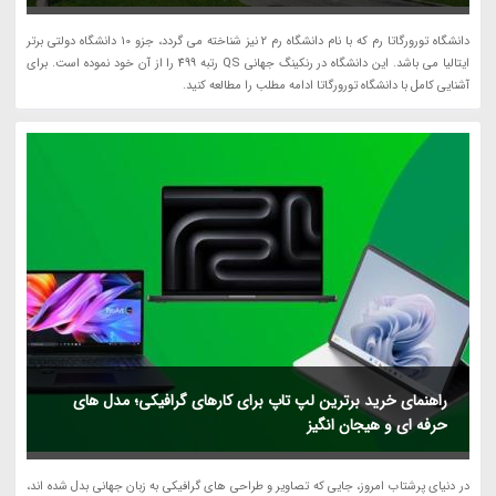
دانشگاه تورورگاتا رم که با نام دانشگاه رم 2 نیز شناخته می گردد، جزو 10 دانشگاه دولتی برتر
ایتالیا می باشد. این دانشگاه در رنکینگ جهانی QS رتبه 499 را از آن خود نموده است. برای
آشنایی کامل با دانشگاه تورورگاتا ادامه مطلب را مطالعه کنید.
راهنمای خرید برترین لپ تاپ برای کارهای گرافیکی؛ مدل های
حرفه ای و هیجان انگیز
در دنیای پرشتاب امروز، جایی که تصاویر و طراحی های گرافیکی به زبان جهانی بدل شده اند،