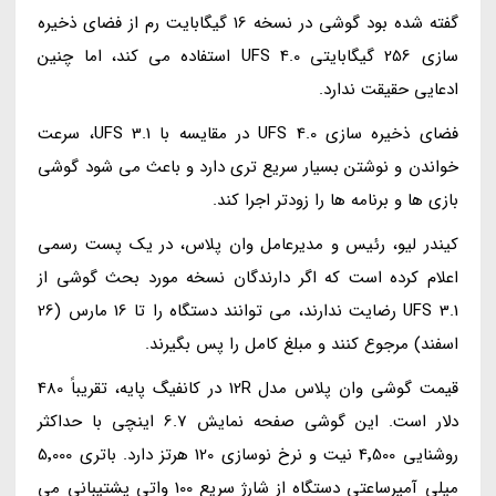
گفته شده بود گوشی در نسخه 16 گیگابایت رم از فضای ذخیره
سازی 256 گیگابایتی UFS 4.0 استفاده می کند، اما چنین
ادعایی حقیقت ندارد.
فضای ذخیره سازی UFS 4.0 در مقایسه با UFS 3.1، سرعت
خواندن و نوشتن بسیار سریع تری دارد و باعث می شود گوشی
بازی ها و برنامه ها را زودتر اجرا کند.
کیندر لیو، رئیس و مدیرعامل وان پلاس، در یک پست رسمی
اعلام کرده است که اگر دارندگان نسخه مورد بحث گوشی از
UFS 3.1 رضایت ندارند، می توانند دستگاه را تا 16 مارس (26
اسفند) مرجوع کنند و مبلغ کامل را پس بگیرند.
قیمت گوشی وان پلاس مدل 12R در کانفیگ پایه، تقریباً 480
دلار است. این گوشی صفحه نمایش 6.7 اینچی با حداکثر
روشنایی 4٬500 نیت و نرخ نوسازی 120 هرتز دارد. باتری 5٬000
میلی آمپرساعتی دستگاه از شارژ سریع 100 واتی پشتیبانی می