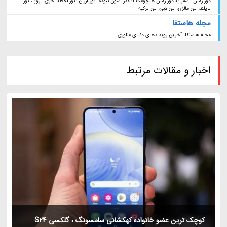
دور زمین | سفر به دور زمین هیچوقت اینقدر آسون نبوده! تور ارزان، تور لحظه آخری، اروپا، تور
تایلند، تور مالزی، تور دبی، تور ترکیه
مجله هاستفا
مجله هاستفا، آخرین رویدادهای دنیای فناوری
اخبار و مقالات مرتبط
کوچک ترین عضو خانواده کهکشانی سامسونگ ، گلکسی S24