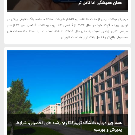
همان همیشگی اما کامل تر
دیجیاتو نوشت: پس از مدت ها انتظار و انتشار شایعات مختلف، سامسونگ دقایقی پیش در
اولین رویداد آنپکد خود در سال 2024، از گلکسی S24 پرده برداشت. گلکسی اس 24 از نظر
طراحی تغییر زیادی نسبت به مدل سال گذشته نداشته است، اما به لحاظ مشخصات فنی
محصولی بالغ تر و تکامل یافته تر را به دست کاربران...
همه چیز درباره دانشگاه تورورگاتا رم: رشته های تحصیلی، شرایط
پذیرش و بورسیه